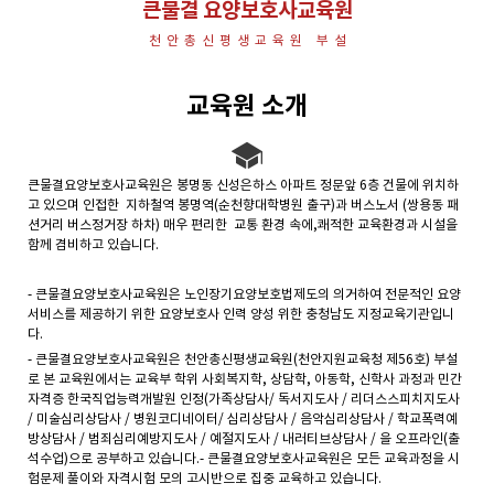
큰물결 요양보호사교육원
천안총신평생교육원 부설
교육원 소개
큰물결요양보호사교육원은 봉명동 신성은하스 아파트 정문앞 6층 건물에 위치하
고 있으며 인접한 지하철역 봉명역(순천향대학병원 출구)과 버스노서 (쌍용동 패
션거리 버스정거장 하차) 매우 편리한 교통 환경 속에,쾌적한 교육환경과 시설을
함께 겸비하고 있습니다.
- 큰물결요양보호사교육원은 노인장기요양보호법제도의 의거하여 전문적인 요양
서비스를 제공하기 위한 요양보호사 인력 양성 위한 충청남도 지정교육기관입니
다.
- 큰물결요양보호사교육원은 천안총신평생교육원(천안지원교육청 제56호) 부설
로 본 교육원에서는 교육부 학위 사회복지학, 상담학, 아동학, 신학사 과정과 민간
자격증 한국직업능력개발원 인정(가족상담사/ 독서지도사 / 리더스스피치지도사
/ 미술심리상담사 / 병원코디네이터/ 심리상담사 / 음악심리상담사 / 학교폭력예
방상담사 / 범죄심리예방지도사 / 예절지도사 / 내러티브상담사 / 을 오프라인(출
석수업)으로 공부하고 있습니다.- 큰물결요양보호사교육원은 모든 교육과정을 시
험문제 풀이와 자격시험 모의 고시반으로 집중 교육하고 있습니다.