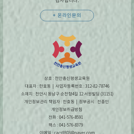
감사합니다.
+ 온라인문의
상호 : 천안총신평생교육원
대표자 : 한효동 | 사업자등록번호 : 312-82-78746
소재지 : 천안시 동남구 순천향4길 12 서원빌딩 (31151)
개인정보관리 책임자 : 한효동 | 정부공시 : 전종민
개인정보취급방침
전화 : 041-576-8591
팩스 : 041-576-8379
이메일 : cacs9303@naver.com